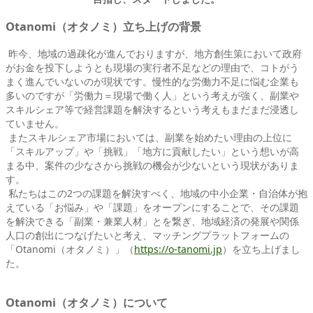
Otanomi（オタノミ）立ち上げの背景
昨今、地域の過疎化が進んでおりますが、地方創生策において政府
がお金を投下しようとも現場の実行者不足などの理由で、コトがう
まく進んでいないのが現状です。慢性的な労働力不足に悩む企業も
多いのですが「労働力＝現場で働く人」という考えが強く、副業や
スキルシェア等で経営課題を解決するという考えもまだまだ浸透し
ていません。
またスキルシェア市場においては、副業を始めたい理由の上位に
「スキルアップ」や「挑戦」「地方に貢献したい」という想いが高
まる中、案件の少なさから挑戦の機会が少ないという現状がありま
す。
私たちはこの2つの課題を解決すべく、地域の中小企業・自治体が抱
えている「お悩み」や「課題」をオープンにすることで、その課題
を解決できる「副業・兼業人材」とを繋ぎ、地域経済の発展や関係
人口の創出につなげたいと考え、マッチングプラットフォームの
「Otanomi（オタノミ）」（
https://o-tanomi.jp
）を立ち上げまし
た。
Otanomi（オタノミ）について