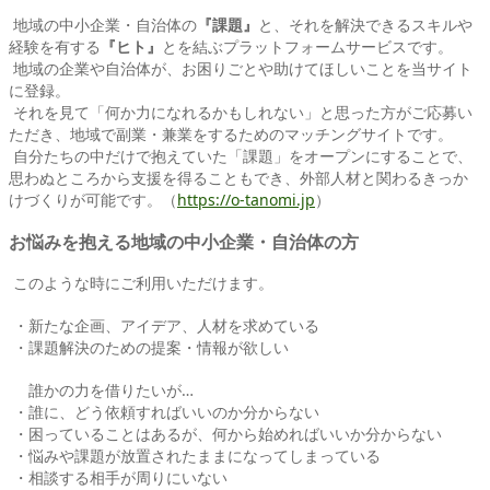
地域の中小企業・自治体の
『課題』
と、それを解決できるスキルや
経験を有する
『ヒト』
とを結ぶプラットフォームサービスです。
地域の企業や自治体が、お困りごとや助けてほしいことを当サイト
に登録。
それを見て「何か力になれるかもしれない」と思った方がご応募い
ただき、地域で副業・兼業をするためのマッチングサイトです。
自分たちの中だけで抱えていた「課題」をオープンにすることで、
思わぬところから支援を得ることもでき、外部人材と関わるきっか
けづくりが可能です。（
https://o-tanomi.jp
）
お悩みを抱える地域の中小企業・自治体の方
このような時にご利用いただけます。
・新たな企画、アイデア、人材を求めている
・課題解決のための提案・情報が欲しい
誰かの力を借りたいが…
・誰に、どう依頼すればいいのか分からない
・困っていることはあるが、何から始めればいいか分からない
・悩みや課題が放置されたままになってしまっている
・相談する相手が周りにいない