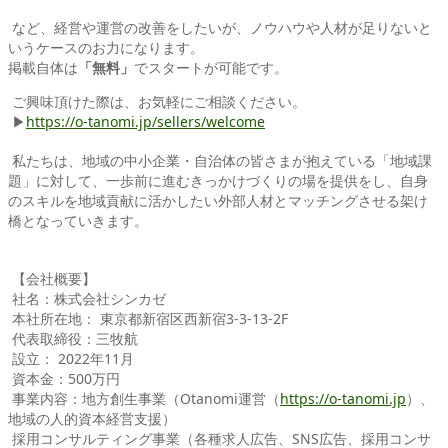
など、経営や運営の改善をしたいが、ノウハウや人材が足りないと
いうケースのお力になります。
掲載自体は
「無料」
でスタートが可能です。
ご興味頂けた際は、お気軽にご相談ください。
▶
https://o-tanomi.jp/sellers/welcome
私たちは、地域の中小企業・自治体の皆さまが抱えている「地域課
題」に対して、一歩前に進むきっかけづくりの場を提供をし、自身
のスキルを地域貢献に活かしたい外部人材とマッチングさせる架け
橋となっていきます。
【会社概要】
社名：株式会社シンカゼ
本社所在地： 東京都新宿区西新宿3-3-13-2F
代表取締役：三牧航
設立： 2022年11月
資本金：500万円
事業内容：地方創生事業（Otanomi運営（
https://o-tanomi.jp
）、
地域の人的資本経営支援）
採用コンサルティング事業（各種求人広告、SNS広告、採用コンサ