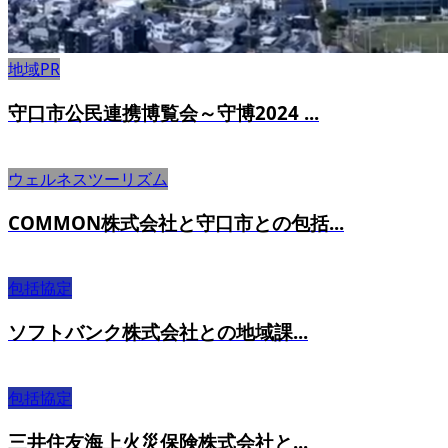
地域PR
守口市公民連携博覧会～守博2024 ...
ウェルネスツーリズム
COMMON株式会社と守口市との包括...
包括協定
ソフトバンク株式会社との地域課...
包括協定
三井住友海上火災保険株式会社と...